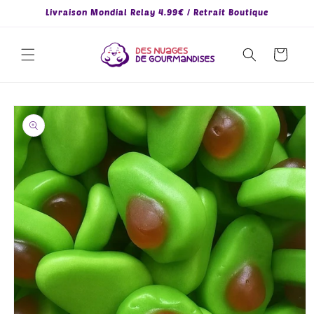
et
Livraison Mondial Relay 4.99€ / Retrait Boutique
passer
au
contenu
Panier
Passer aux
informations
produits