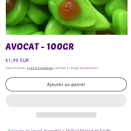
Ouvrir
le
AVOCAT - 100GR
média
1
dans
une
Prix
€1,99 EUR
fenêtre
habituel
modale
Taxes incluses.
Frais d'expédition
calculés à l'étape de paiement.
Ajouter au panier
Service de retrait disponible à
33 Quai Général de Gaulle