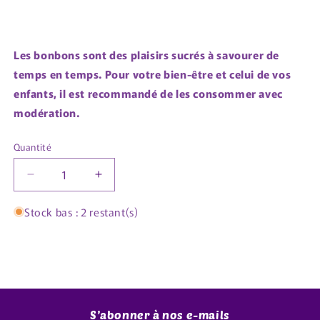
Les bonbons sont des plaisirs sucrés à savourer de
temps en temps. Pour votre bien-être et celui de vos
enfants, il est recommandé de les consommer avec
modération.
Quantité
Quantité
Réduire
Augmenter
la
la
quantité
quantité
Stock bas : 2 restant(s)
de
de
AVOCAT
AVOCAT
-
-
100GR
100GR
S’abonner à nos e-mails